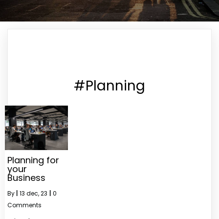
#Planning
Planning for
your
Business
By
|
13
dec, 23
|
0
Comments